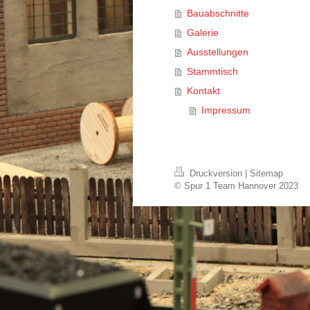
Bauabschnitte
Galerie
Ausstellungen
Stammtisch
Kontakt
Impressum
Druckversion
|
Sitemap
© Spur 1 Team Hannover 2023