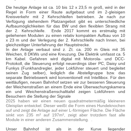
Die heutige Anlage ist ca. 10 bis 12 x 23,5 m groß, wird in der
Regel in Form einer Raute aufgebaut und im 2-gleisigen
Kreisverkehr mit 2 Kehrschleifen betrieben. Je nach zur
Verfügung stehendem Platzangebot gibt es unterschiedliche
Aufbaumöglichkeiten für das BW und den flexiblen Strang mit
der 2. Kehrschleife. Ende 2017 kommt es erstmalig mit
geliehenen Modulen zu einen relativ kompakten Aufbau von 10
x 23 m und der Verlegung der 2. Kehrschleife nach Innen, bei
gleichzeitiger Unterfahrung der Hauptstrecke.
In der Anlage verbaut sind z. Zt. ca. 200 m Gleis mit 35
Weichen, 8 DKWs und eine Kreuzung. Die Elektrik umfasst ca. 5
km Kabel. Gefahren wird digital mit Motorola- und DCC-
Protokoll, die Steuerung erfolgt neuerdings über PC, Daisy und
Funkys (Funkhandregler, jeder Lokführer steuert und begleitet
seinen Zug selber), lediglich die Abstellgruppe bzw. das
separate Betriebswerk wird konventionell mit Intellibox. Für den
weitläufigen, neuen Bahnhof setzen wir zur besseren Steuerung
der Weichenstraßen an einem Ende eine Überwachungskamera
ein und Weichenstraßenschalttafel zeigen Lokführern und
Besuchern die Stellung der Signale
2025 haben wir einen neuen quadratmetermäßig kleineren
Gleisplan entwickel. Dieser weißt die Form eines Hundeknochen
auf und zeigt die Anlage auf einer L-förmigen Fläche. Die Fläche
sinkt von 235 m² auf 197m², zeigt aber trotzdem fast alle
Module in einer anderen Zusammenstellung. .
Unser Bahnhof ist als in der Kurve liegender